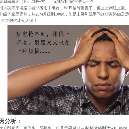
家庭面积大（
100-200
平方），无线
WIFI
家里覆盖不全。
用大功率穿墙路由器或者用中继器，
WIFI
信号覆盖了，但是上网还是慢。
升级了家里宽带，从
20M
升级到
100M
，但是主卧和洗手间这些离路由器远
，抢红包的比别人慢！
因分析：
大户型家庭，房间多，隔墙多。信号需要穿过
2-3
堵墙才能到达
WIFI
终端